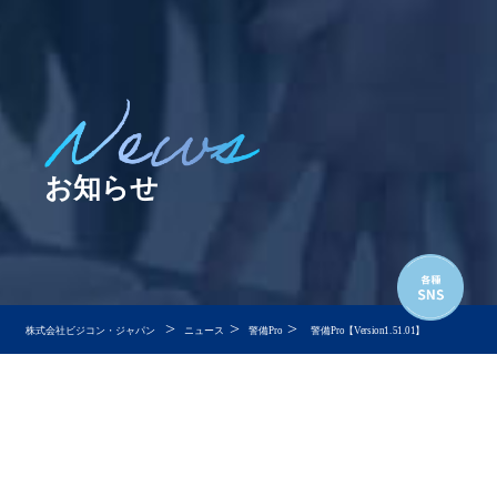
お知らせ
>
>
>
株式会社ビジコン・ジャパン
ニュース
警備Pro
警備Pro【Version1.51.01】
警備Pro【Version1.51.01】