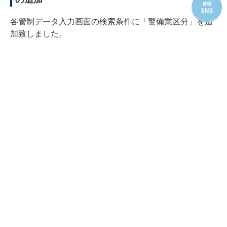
各管制データ入力画面の検索条件に「警備業区分」を追
加致しました。
配置先別請求書、非課税額表示オプション追加
配置先別請求書に「追加非課税」の項目を追加し、請求
入力画面で非課税の追加請求があった場合、金額が表示
されるようになりました。
勤務予定入力・勤務実績入力ソート機能追加
勤務実績入力画面、「勤務実績情報」の「得意先」「隊
員」「基本時間」にソート機能を追加し、勤務の明細の