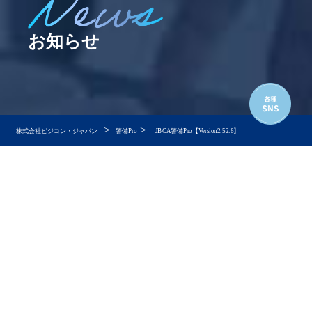
お知らせ
>
>
株式会社ビジコン・ジャパン
警備Pro
JBCA警備Pro【Version2.52.6】
JBCA警備Pro【Version2.52.6】
インボイス請求書について
インボイス対応の要件を満たすには、以下の条件を満た
す必要がございます。