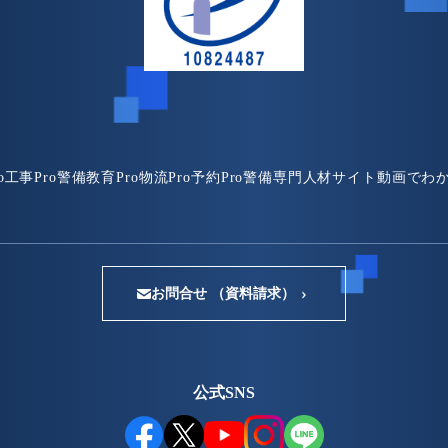
o
工事Pro
警備教育Pro
物流Pro
予約Pro
警備専門人材サイト
動画でわ
お問合せ （資料請求）
公式SNS