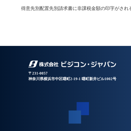
得意先別配置先別請求書に非課税金額の印字がされ
〒231-0057
神奈川県横浜市中区曙町2-19-1 曙町新井ビル1002号