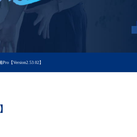
Pro【Version2.53.02】
2】