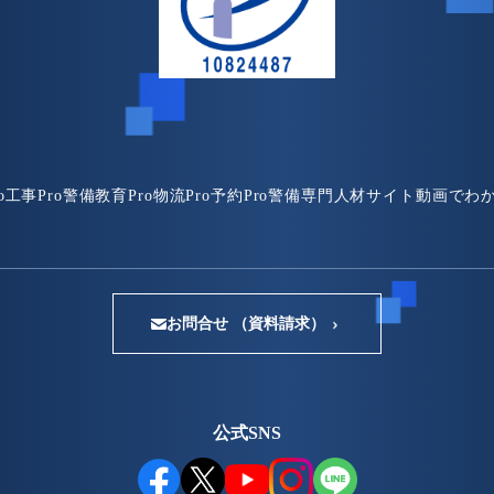
o
工事Pro
警備教育Pro
物流Pro
予約Pro
警備専門人材サイト
動画でわ
お問合せ （資料請求）
公式SNS