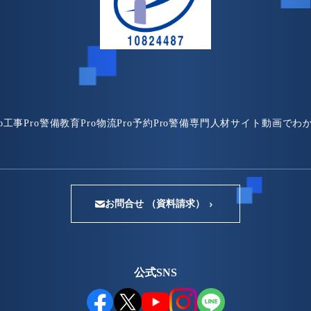
o
工事Pro
警備教育Pro
物流Pro
予約Pro
警備専門人材サイト
動画でわ
お問合せ （資料請求）
公式SNS