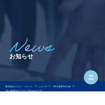
お知らせ
>
>
>
株式会社ビジコン・ジャパン
ニュース
JBCA教育ProCloud
JBCA教育Proクラウド【Version1.4.17】